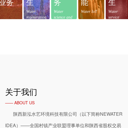
业务
生
务
能
生
Water
Water
Water IoT
Water
regeneration
science and
service
technology
关于我们
—— ABOUT US
陕西新泓水艺环境科技有限公司（以下简称NEWATER
IDEA）——全国村镇产业联盟理事单位和陕西省股权交易